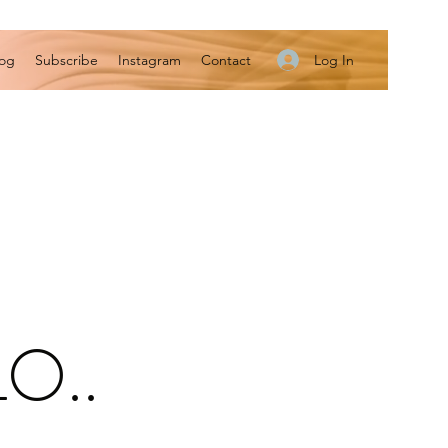
Log In
log
Subscribe
Instagram
Contact
O..