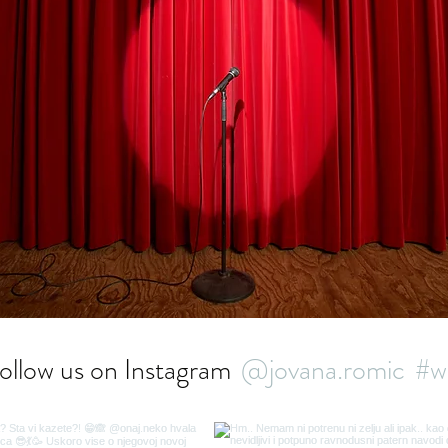
ollow us on Instagram
@jovana.romic
#w