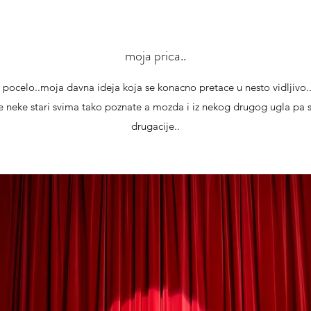
moja prica..
 pocelo..moja davna ideja koja se konacno pretace u nesto vidljivo..
te neke stari svima tako poznate a mozda i iz nekog drugog ugla pa 
drugacije..