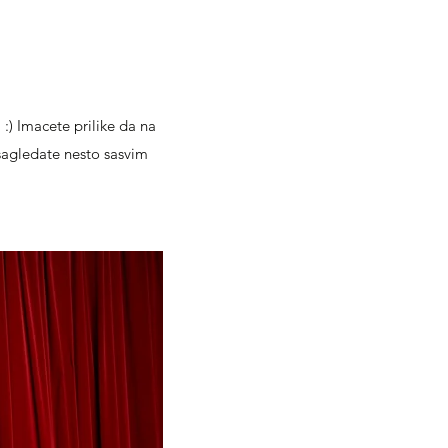
 :) Imacete prilike da na
sagledate nesto sasvim