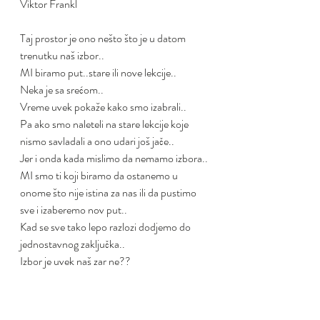
Viktor Frankl
Taj prostor je ono nešto što je u datom 
trenutku naš izbor..
MI biramo put..stare ili nove lekcije..
Neka je sa srećom..
Vreme uvek pokaže kako smo izabrali..
Pa ako smo naleteli na stare lekcije koje 
nismo savladali a ono udari još jače..
Jer i onda kada mislimo da nemamo izbora..
MI smo ti koji biramo da ostanemo u 
onome što nije istina za nas ili da pustimo 
sve i izaberemo nov put..
Kad se sve tako lepo razlozi dodjemo do 
jednostavnog zaključka..
Izbor je uvek naš zar ne??
Shodno tome prihvatam stvari koje ne 
mogu da promenim.. Menjam one koje su 