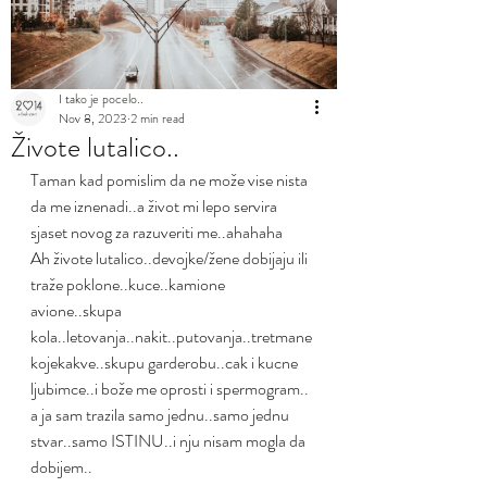
I tako je pocelo..
Nov 8, 2023
2 min read
Živote lutalico..
Taman kad pomislim da ne može vise nista 
da me iznenadi..a život mi lepo servira 
sjaset novog za razuveriti me..ahahaha
Ah živote lutalico..devojke/žene dobijaju ili 
traže poklone..kuce..kamione 
avione..skupa 
kola..letovanja..nakit..putovanja..tretmane 
kojekakve..skupu garderobu..cak i kucne 
ljubimce..i bože me oprosti i spermogram..
a ja sam trazila samo jednu..samo jednu 
stvar..samo ISTINU..i nju nisam mogla da 
dobijem..