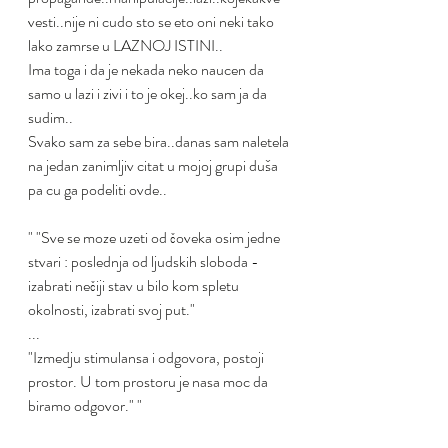
vesti..nije ni cudo sto se eto oni neki tako 
lako zamrse u LAZNOJ ISTINI..
Ima toga i da je nekada neko naucen da 
samo u lazi i zivi i to je okej..ko sam ja da 
sudim..
Svako sam za sebe bira..danas sam naletela 
na jedan zanimljiv citat u mojoj grupi duša 
pa cu ga podeliti ovde..
" "Sve se moze uzeti od čoveka osim jedne 
stvari : poslednja od ljudskih sloboda - 
izabrati nečiji stav u bilo kom spletu 
okolnosti, izabrati svoj put."
...
"Izmedju stimulansa i odgovora, postoji 
prostor. U tom prostoru je nasa moc da 
biramo odgovor." "