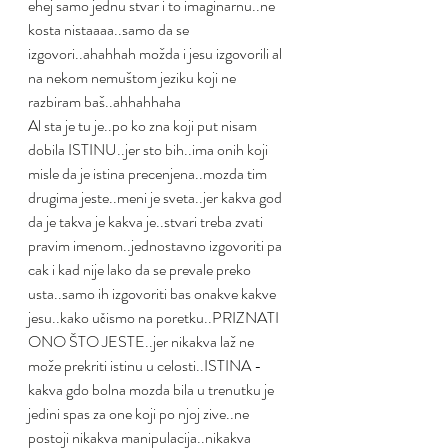
ehej samo jednu stvar i to imaginarnu..ne 
kosta nistaaaa..samo da se 
izgovori..ahahhah možda i jesu izgovorili al 
na nekom nemuštom jeziku koji ne 
razbiram baš..ahhahhaha
Al sta je tu je..po ko zna koji put nisam 
dobila ISTINU..jer sto bih..ima onih koji 
misle da je istina precenjena..mozda tim 
drugima jeste..meni je sveta..jer kakva god 
da je takva je kakva je..stvari treba zvati 
pravim imenom..jednostavno izgovoriti pa 
cak i kad nije lako da se prevale preko 
usta..samo ih izgovoriti bas onakve kakve 
jesu..kako učismo na poretku..PRIZNATI 
ONO ŠTO JESTE..jer nikakva laž ne 
može prekriti istinu u celosti..ISTINA -
kakva gdo bolna mozda bila u trenutku je 
jedini spas za one koji po njoj zive..ne 
postoji nikakva manipulacija..nikakva 