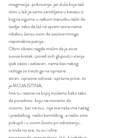
imaginacija..prikrivanje..jer duša koja teži 
istini u laži je samo zarobljena u kavezu iz 
kog će sigurno u nekom trenutku rešiti da 
izadje..tako da laž na spram istine nema 
nikakvu šansu osim da izazove mnogo 
nepotrebne patnje..
Obrni okreni negde mislim da je zivot 
suvise kratak i pored svih gluposti i sranja 
ipak cesto i zabavan..nema bas nekog 
razloga za traciti ga na isprazne 
stvari..isprazne odnose..isprazne price..to 
je MOJA ISTINA..
Ima tu i tezine na kojoj možemo kako tako 
da poradimo..koju ne moramo da 
nosimo..bar ne svu..nije sve naše ima nečeg 
i predačkog..nešto karmičkog..a nešto smo 
pokupili i u ovom životu pri odrastanju..
a onda na sve..tu su i silne 
propagande..manipulacije..lazi..kojekakve 