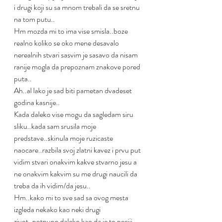
i drugi koji su sa mnom trebali da se sretnu 
na tom putu..
Hm mozda mi to ima vise smisla..boze 
realno koliko se oko mene desavalo 
nerealnih stvari sasvim je sasavo da nisam 
ranije mogla da prepoznam znakove pored 
puta..
Ah..al lako je sad biti pametan dvadeset 
godina kasnije..
Kada daleko vise mogu da sagledam siru 
sliku..kada sam srusila moje 
predstave..skinula moje ruzicaste 
naocare..razbila svoj zlatni kavez i prvu put 
vidim stvari onakvim kakve stvarno jesu a 
ne onakvim kakvim su me drugi naucili da 
treba da ih vidim/da jesu..
Hm..kako mi to sve sad sa ovog mesta 
izgleda nekako kao neki drugi 
zivot..potpuno daleko kao da je to neciji 