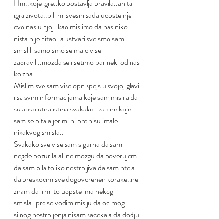
Hm..koje igre..ko postavlja pravila..ah ta 
igra zivota..bili mi svesni sada uopste nje 
evo nas u njoj..kao mislimo da nas niko 
nista nije pitao..a ustvari sve smo sami 
smislili samo smo se malo vise 
zaoravili..mozda se i setimo bar neki od nas 
ko zna..
Mislim sve sam vise opn spejs u svojoj glavi 
i sa svim informacijama koje sam mislila da 
su apsolutna istina svakako i za one koje 
sam se pitala jer mi ni pre nisu imale 
nikakvog smisla..
Svakako sve vise sam sigurna da sam 
negde pozurila ali ne mozgu da poverujem 
da sam bila toliko nestrpljiva da sam htela 
da preskocim sve dogovorenen korake..ne 
znam da li mi to uopste ima nekog 
smisla..pre se vodim mislju da od mog 
silnog nestrpljenja nisam sacekala da dodju 