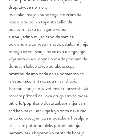
drugi zivot a ne moj..
Svakako ima jos puno toga sto zelim da 
rascivijam..toliko toga sto zelim da 
poslozim..tako da lagano nema 
zurbe..jedino mi je vazno da sam se 
pokrenula u odnosu na sebe ostalo mi i nije 
mnogo bitno..svidja mi se ovo delegiranje 
koje sam uvela..nagnalo me da pocnem da 
donosim kakve takve odluke iz cega 
proizilazi da ima nade da se pomerimo sa 
mesta..kako ja..tako sutra i svi drugi..
Iskreno lepo je proziveti zivot u nesvesti..ali 
moram priznati da i ova druga strana moze 
biti vrlo/poprilicno dosta zabavna..jer sam 
sad kao neka ludakinja koja prica neke kao 
price koje se granice sa ludackom kosuljom 
ali ja sam potpuno rileks potom pitanju i 
nemam neku bojazan ko ce sta da kaze ja 