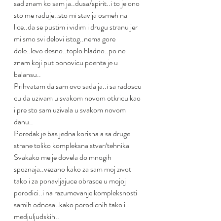
sad znam ko sam ja..dusa/spirit..i to je ono 
sto me raduje..sto mi stavlja osmeh na 
lice..da se pustim i vidim i drugu stranu jer 
mi smo svi delovi istog..nema gore 
dole..levo desno..toplo hladno..po ne 
znam koji put ponovicu poenta je u 
balansu..
Prihvatam da sam ovo sada ja..i sa radoscu 
cu da uzivam u svakom novom otkricu kao 
i pre sto sam uzivala u svakom novom 
danu..
Poredak je bas jedna korisna a sa druge 
strane toliko kompleksna stvar/tehnika
Svakako me je dovela do mnogih 
spoznaja..vezano kako za sam moj zivot 
tako i za ponavljajuce obrasce u mojoj 
porodici..i na razumevanje kompleksnosti 
samih odnosa..kako porodicnih tako i 
medjuljudskih..