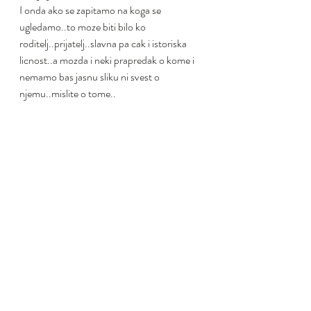
I onda ako se zapitamo na koga se 
ugledamo..to moze biti bilo ko 
roditelj..prijatelj..slavna pa cak i istoriska 
licnost..a mozda i neki prapredak o kome i 
nemamo bas jasnu sliku ni svest o 
njemu..mislite o tome..